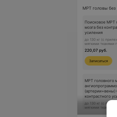
МРТ головы без
Поисковое МРТ 
мозга без контр
усиления
до 130 кг (с прил
мягкими тканями 
220,07 руб.
Записаться
МРТ головного м
ангиопрограмм
(артерии+вены) 
контрастного ус
до 130 кг (с прил
мягкими тканями 
313,24 руб.