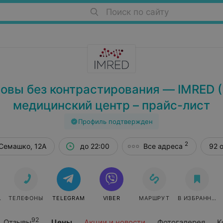
Поиск по сайту
овы без контрастирования — IMRED
медицинский центр – прайс-лист
Профиль подтвержден
2
 Семашко, 12А
до 22:00
Все адреса
92 
СЯ
ТЕЛЕФОНЫ
TELEGRAM
VIBER
МАРШРУТ
В ИЗБРАННОЕ
92
Отзывы
Цены
Акции и новости
Фотогалерея
К