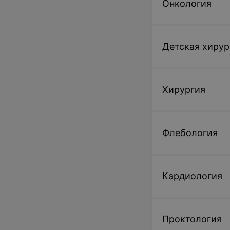
Онкология
Записаться
Детская хирур
МРТ мягких ткан
контрастного ус
до 130 кг
Хирургия
217,88 руб.
Флебология
Записаться
Кардиология
Проктология