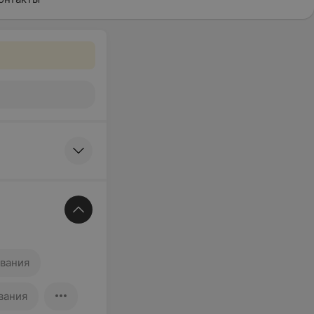
ования
вания