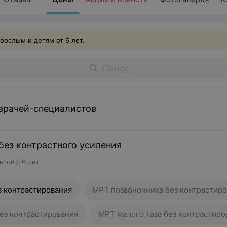
ослым и детям от 6 лет.
врачей-специалистов
 без контрастного усиления
тов с 6 лет
з контрастирования
МРТ позвоночника без контрастир
ез контрастирования
МРТ малого таза без контрастиро