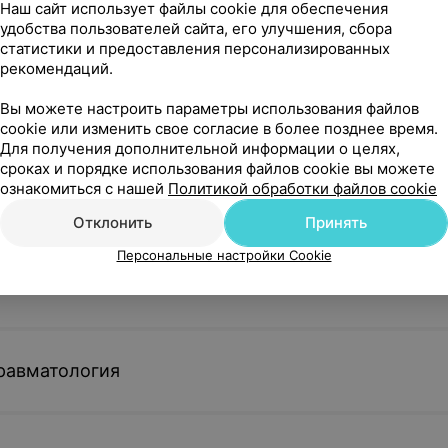
Наш сайт использует файлы cookie для обеспечения
удобства пользователей сайта, его улучшения, сбора
Записаться
Записатьс
 с контрастным усилением
статистики и предоставления персонализированных
рекомендаций.
озга и
МРТ головного мозга и
МРТ головн
Вы можете настроить параметры использования файлов
вых углов с
эпипротокол без
шейного от
cookie или изменить свое согласие в более позднее время.
ой
контрастного усиления
позвоночни
Для получения дополнительной информации о целях,
 без
контрастно
сроках и порядке использования файлов cookie вы можете
до 130 кг
иления
пациентов 
ознакомиться с нашей
Политикой обработки файлов cookie
до 130 кг
демиелизи
297,98 руб.
323,40 руб
Отклонить
Принять
заболеван
Персональные настройки Cookie
Записаться
Записатьс
озга и
МРТ глазных орбит и
МРТ сосудо
ез
параорбитального
(артерии+в
равматология
иления
пространства без
контрастно
контрастного усиления
до 130 кг
до 130 кг
186,60 руб.
212,99 руб.