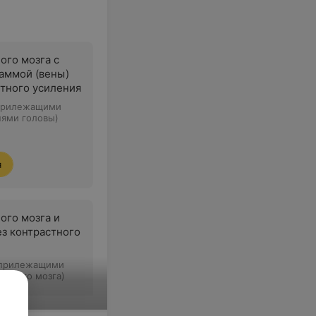
ого мозга с
аммой (вены)
стного усиления
с прилежащими
нями головы)
я
ого мозга и
ез контрастного
с прилежащими
овного мозга)